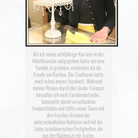
Als ich meine achtjährige Karriere in der
Hotelbranche aufgegeben hatte um eine
Familie zu gründen, entdeckte ich die
Freude am Backen. Die Confiserie hatte
mich schon immer fasziniert. Während
meiner Reisen durch die Länder Europas
besuchte ich viele Familienbetriebe ,
bummelte durch verschiedene
Feinkostläden und füllte meine Sinne mit
den frischen Aromen der
unterschiedlichen Kulturen und mit der
Liebe zu kulinarischen Fertigkeiten, die
aus den Küchen zu mir traten.