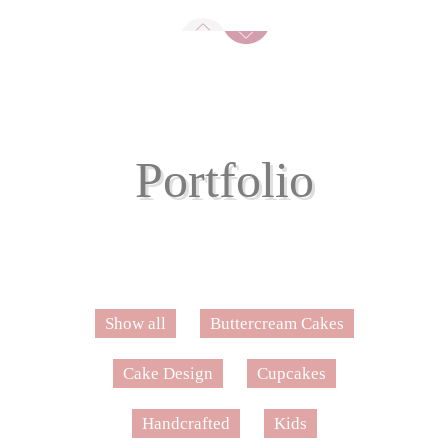
Portfolio
Show all
Buttercream Cakes
Cake Design
Cupcakes
Handcrafted
Kids