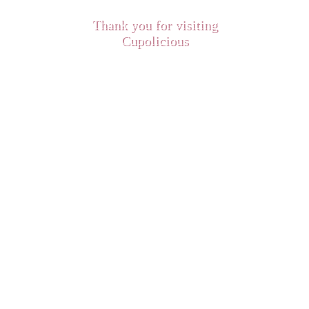
Thank you for visiting
Cupolicious
In unserer Cupolicious Backstube
bereiten wir täglich, in
liebevoller Handarbeit, frische
Cupcakes aus den besten Zutaten,
wie belgischer Schokolade,
Madagaskar Bourbonvanille,
französischer Butter, frischen &
getrockneten Früchten und
natürlichen Aromen zu.
Egal ob Cupcakes mit Italien
Meringue Buttercreme, echtem
Ganache oder Frischkäsecreme