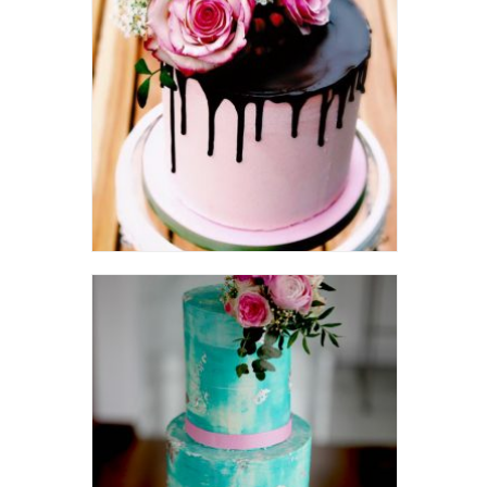
13466180_1122523694436490_8507465823